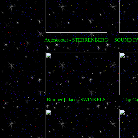
Autoscooter - STERRENBERG
SOUND FA
Bumper Palace - SWINKELS
Top C