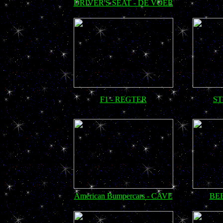
DRIVER'S SEAT - DE VOER
F1 - REGTER
S
American Bumpercars - CAVE
BE