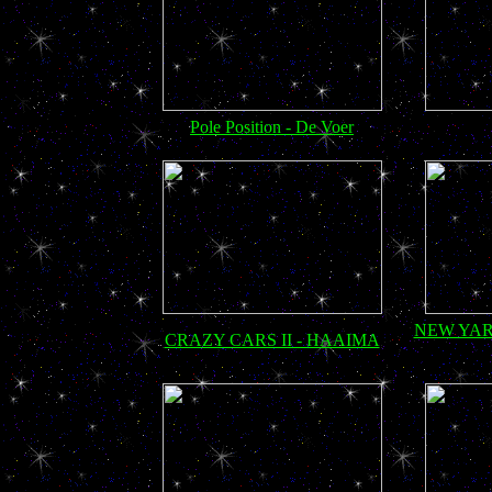
Pole Position - De Voer
NEW YAR
CRAZY CARS II - HAAIMA