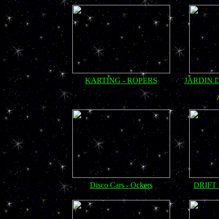
KARTING - ROPERS
JARDIN 
Disco Cars - Ockers
DRIFT