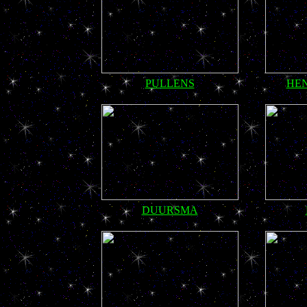
PULLENS
HEN
DUURSMA