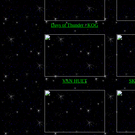
Days of Thunder - KOG
VAN HUET
SK