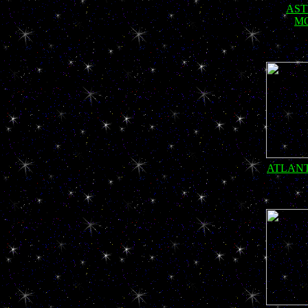
AST
M
ATLANT