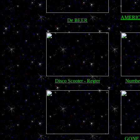
AMERIC
De BEER
Disco Scooter - Regter
Numbe
GONE 