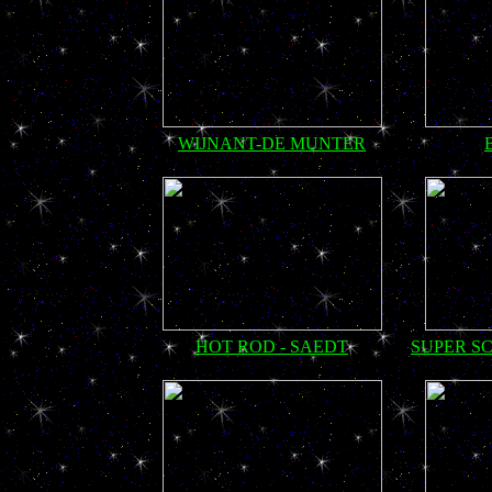
WIJNANT-DE MUNTER
HOT ROD - SAEDT
SUPER S