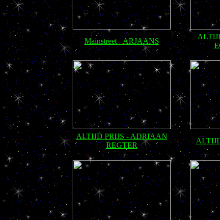
ALTIJD
Mainstreet - ARJAANS
E
ALTIJD PRIJS - ADRIAAN
ALTIJ
REGTER