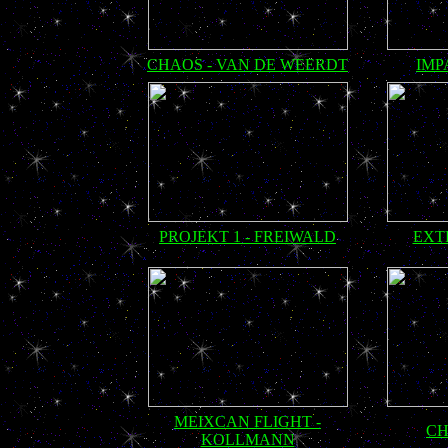
CHAOS - VAN DE WEERDT
IMP
PROJEKT 1 - FREIWALD
EXT
MEIXCAN FLIGHT -
CH
KOLLMANN