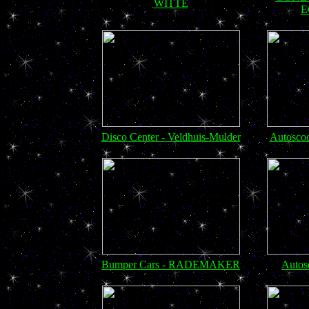
WITTE
E
Disco Center - Veldhuis-Mulder
Autosc
Bumper Cars - RADEMAKER
Autos