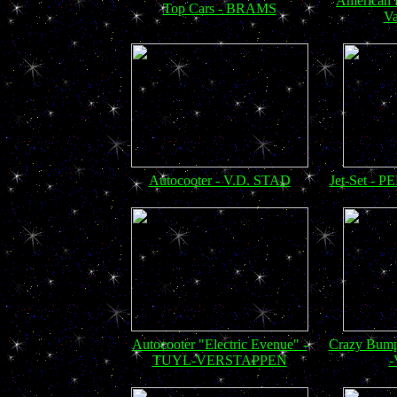
American 
Top Cars - BRAMS
Va
Autocooter - V.D. STAD
Jet-Set 
Autocooter "Electric Evenue" -
Crazy Bum
TUYL-VERSTAPPEN