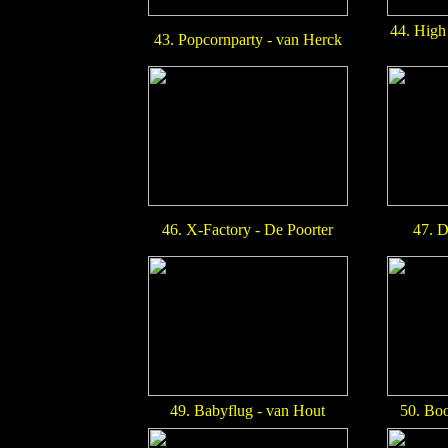
44. High
43. Popcornparty - van Herck
46. X-Factory - De Poorter
47. D
49. Babyflug - van Hout
50. Boo