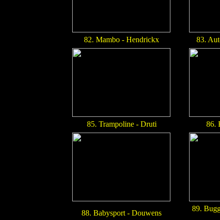
82. Mambo - Hendrickx
83. Au
85. Trampoline - Druti
86. 
89. Bugg
88. Babysport - Douwens